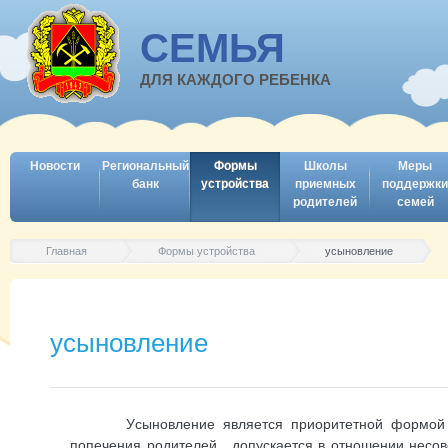
СЕМЬЯ
ДЛЯ КАЖДОГО РЕБЕНКА
Новости
Региональный
Формы
Школы
Меры
банк
устройства
приемных
поддержки
родителей
семей
Главная
Формы устройства
усыновление
усыновление
Усыновление является приоритетной формой уст
попечения родителей, допускается в отношении несов