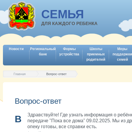
СЕМЬЯ
ДЛЯ КАЖДОГО РЕБЕНКА
Новости
Региональный
Формы
Школы
Меры
банк
устройства
приемных
поддержки
родителей
семей
Главная
Вопрос-ответ
Вопрос-ответ
Здравствуйте! Где узнать информация о ребёнк
В
передаче "Пока все дома" 09.02.2025. Мы из д
опеку готовы, все справки есть.