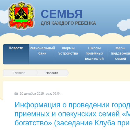
СЕМЬЯ
ДЛЯ КАЖДОГО РЕБЕНКА
Новости
Региональный
Формы
Школы
Меры
банк
устройства
приемных
поддержки
родителей
семей
Главная
Новости
10 декабря 2019 года, 03:04
Информация о проведении городс
приемных и опекунских семей «
богатство» (заседание Клуба пр