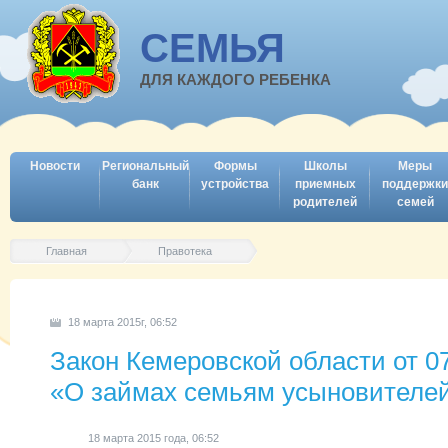
СЕМЬЯ
ДЛЯ КАЖДОГО РЕБЕНКА
Новости
Региональный
Формы
Школы
Меры
банк
устройства
приемных
поддержки
родителей
семей
Главная
Правотека
18 марта 2015г, 06:52
Закон Кемеровской области от 0
«О займах семьям усыновителе
18 марта 2015 года, 06:52