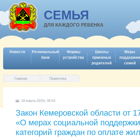
СЕМЬЯ
ДЛЯ КАЖДОГО РЕБЕНКА
Новости
Региональный
Формы
Школы
Меры
банк
устройства
приемных
поддержки
родителей
семей
Главная
Правотека
18 марта 2015г, 06:53
Закон Кемеровской области от 1
«О мерах социальной поддержки
категорий граждан по оплате жил