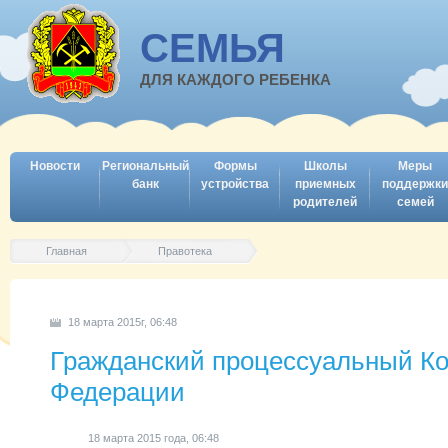
СЕМЬЯ
ДЛЯ КАЖДОГО РЕБЕНКА
Новости
Региональный
Формы
Школы
Меры
банк
устройства
приемных
поддержки
родителей
семей
Главная
Правотека
18 марта 2015г, 06:48
Гражданский процессуальный Ко
Федерации
18 марта 2015 года, 06:48